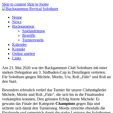
Skip to content
Skip to footer
Home
News
Backgammon
Spielanleitung
Begriffe
Turnierregeln
Kalender
Kontakt
Online spielen
Links
Am 23. Mai 2026 war der Backgammon Club Solothurn mit einer
starken Delegation am 3. Südbaden-Cup in Denzlingen vertreten.
Für Solothurn gingen Michele, Moritz, Urs, Roli „Fido“ und Roli an
den Start.
Besonders erfreulich verlief das Turnier für unsere Clubmitglieder
Michele, Moritz und Roli „Fido“, die sich bis in die Finalrunden
vorkämpfen konnten. Den grössten Erfolg feierte Michele: Er
gewann das Finale der Kategorie
Champions
gegen Ilija und
sicherte sich damit den Turniersieg. Moritz erreichte ebenfalls die
Finalrunde und unterstrich damit die starke Leistung der Solothurner