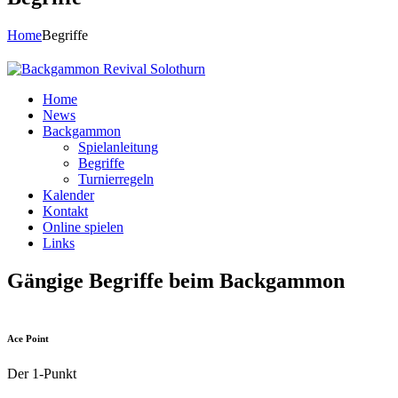
Home
Begriffe
Home
News
Backgammon
Spielanleitung
Begriffe
Turnierregeln
Kalender
Kontakt
Online spielen
Links
Gängige Begriffe beim Backgammon
Ace Point
Der 1-Punkt