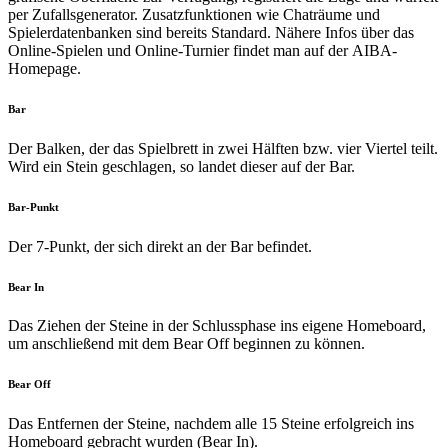
per Zufallsgenerator. Zusatzfunktionen wie Chaträume und
Spielerdatenbanken sind bereits Standard. Nähere Infos über das
Online-Spielen und Online-Turnier findet man auf der AIBA-
Homepage.
Bar
Der Balken, der das Spielbrett in zwei Hälften bzw. vier Viertel teilt.
Wird ein Stein geschlagen, so landet dieser auf der Bar.
Bar-Punkt
Der 7-Punkt, der sich direkt an der Bar befindet.
Bear In
Das Ziehen der Steine in der Schlussphase ins eigene Homeboard,
um anschließend mit dem Bear Off beginnen zu können.
Bear Off
Das Entfernen der Steine, nachdem alle 15 Steine erfolgreich ins
Homeboard gebracht wurden (Bear In).