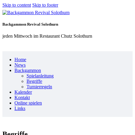
Skip to content
Skip to footer
Backgammon Revival Solothurn
jeden Mittwoch im Restaurant Chutz Solothurn
Home
News
Backgammon
Spielanleitung
Begriffe
Turnierregeln
Kalender
Kontakt
Online spielen
Links
Begriffe