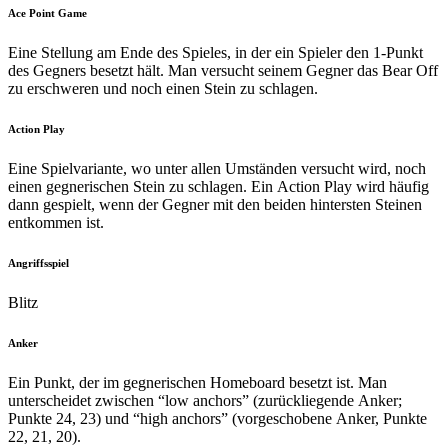
Ace Point Game
Eine Stellung am Ende des Spieles, in der ein Spieler den 1-Punkt
des Gegners besetzt hält. Man versucht seinem Gegner das Bear Off
zu erschweren und noch einen Stein zu schlagen.
Action Play
Eine Spielvariante, wo unter allen Umständen versucht wird, noch
einen gegnerischen Stein zu schlagen. Ein Action Play wird häufig
dann gespielt, wenn der Gegner mit den beiden hintersten Steinen
entkommen ist.
Angriffsspiel
Blitz
Anker
Ein Punkt, der im gegnerischen Homeboard besetzt ist. Man
unterscheidet zwischen “low anchors” (zurückliegende Anker;
Punkte 24, 23) und “high anchors” (vorgeschobene Anker, Punkte
22, 21, 20).