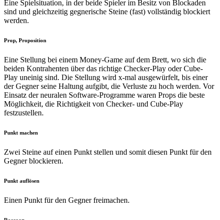
Eine Spielsituation, in der beide Spieler im Besitz von Blockaden
sind und gleichzeitig gegnerische Steine (fast) vollständig blockiert
werden.
Prop, Proposition
Eine Stellung bei einem Money-Game auf dem Brett, wo sich die
beiden Kontrahenten über das richtige Checker-Play oder Cube-
Play uneinig sind. Die Stellung wird x-mal ausgewürfelt, bis einer
der Gegner seine Haltung aufgibt, die Verluste zu hoch werden. Vor
Einsatz der neuralen Software-Programme waren Props die beste
Möglichkeit, die Richtigkeit von Checker- und Cube-Play
festzustellen.
Punkt machen
Zwei Steine auf einen Punkt stellen und somit diesen Punkt für den
Gegner blockieren.
Punkt auflösen
Einen Punkt für den Gegner freimachen.
Raccoon