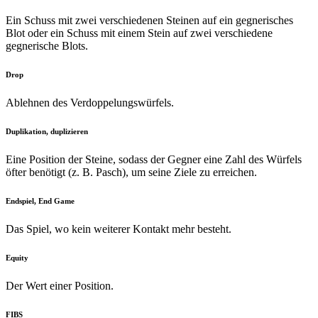
Ein Schuss mit zwei verschiedenen Steinen auf ein gegnerisches
Blot oder ein Schuss mit einem Stein auf zwei verschiedene
gegnerische Blots.
Drop
Ablehnen des Verdoppelungswürfels.
Duplikation, duplizieren
Eine Position der Steine, sodass der Gegner eine Zahl des Würfels
öfter benötigt (z. B. Pasch), um seine Ziele zu erreichen.
Endspiel, End Game
Das Spiel, wo kein weiterer Kontakt mehr besteht.
Equity
Der Wert einer Position.
FIBS