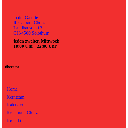
in der Galerie
Restaurant Chutz
Landhausquai 3
CH-4500 Solothurn
jeden zweiten Mittwoch
18:00 Uhr - 22:00 Uhr
über uns
Home
Kernteam
Kalender
Restaurant Chutz
Kontakt