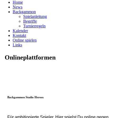
Home
News
Backgammon
Spielanleitung
Begriffe
Turnierregeln
Kalender
Kontakt
Online spielen
Links
Onlineplattformen
Backgammon Studio Heroes
Für ambitionierte Spieler. Hier spielst Du online gegen