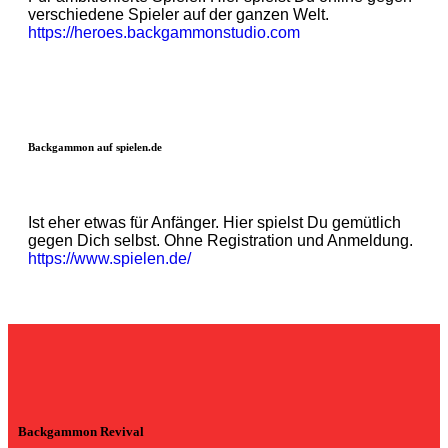
verschiedene Spieler auf der ganzen Welt.
https://heroes.backgammonstudio.com
Backgammon auf spielen.de
Ist eher etwas für Anfänger. Hier spielst Du gemütlich
gegen Dich selbst. Ohne Registration und Anmeldung.
https://www.spielen.de/
Backgammon Revival