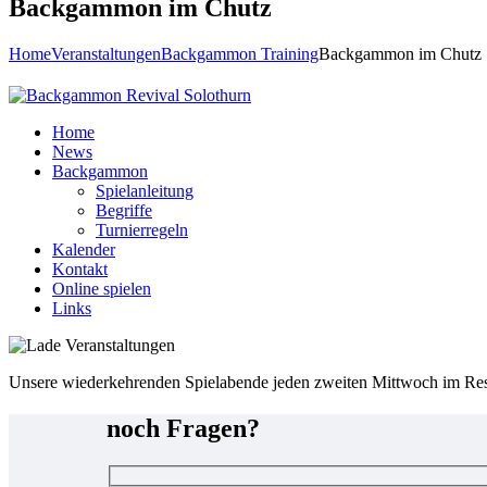
Backgammon im Chutz
Home
Veranstaltungen
Backgammon Training
Backgammon im Chutz
Home
News
Backgammon
Spielanleitung
Begriffe
Turnierregeln
Kalender
Kontakt
Online spielen
Links
Unsere wiederkehrenden Spielabende jeden zweiten Mittwoch im Re
noch Fragen?