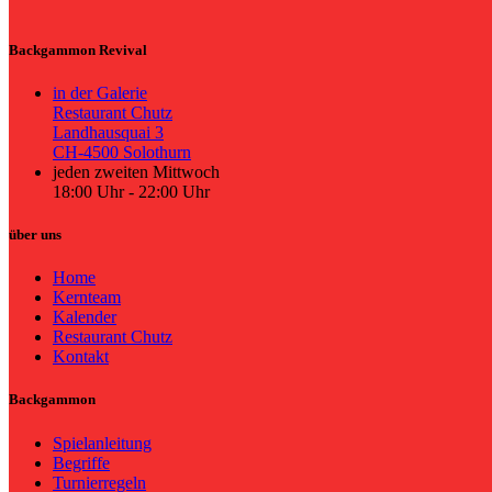
Backgammon Revival
in der Galerie
Restaurant Chutz
Landhausquai 3
CH-4500 Solothurn
jeden zweiten Mittwoch
18:00 Uhr - 22:00 Uhr
über uns
Home
Kernteam
Kalender
Restaurant Chutz
Kontakt
Backgammon
Spielanleitung
Begriffe
Turnierregeln