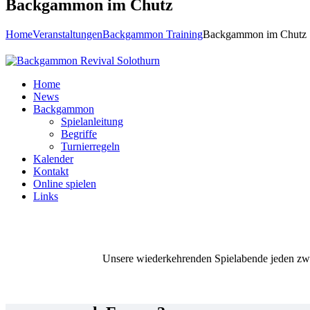
Backgammon im Chutz
Home
Veranstaltungen
Backgammon Training
Backgammon im Chutz
Home
News
Backgammon
Spielanleitung
Begriffe
Turnierregeln
Kalender
Kontakt
Online spielen
Links
Unsere wiederkehrenden Spielabende jeden zw